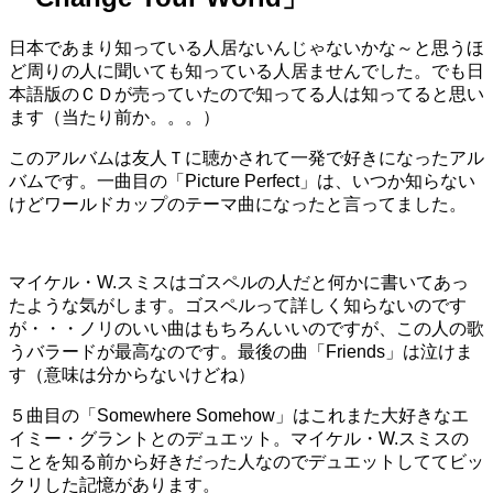
日本であまり知っている人居ないんじゃないかな～と思うほ
ど周りの人に聞いても知っている人居ませんでした。でも日
本語版のＣＤが売っていたので知ってる人は知ってると思い
ます（当たり前か。。。）
このアルバムは友人Ｔに聴かされて一発で好きになったアル
バムです。一曲目の「Picture Perfect」は、いつか知らない
けどワールドカップのテーマ曲になったと言ってました。
マイケル・W.スミスはゴスペルの人だと何かに書いてあっ
たような気がします。ゴスペルって詳しく知らないのです
が・・・ノリのいい曲はもちろんいいのですが、この人の歌
うバラードが最高なのです。最後の曲「Friends」は泣けま
す（意味は分からないけどね）
５曲目の「Somewhere Somehow」はこれまた大好きなエ
イミー・グラントとのデュエット。マイケル・W.スミスの
ことを知る前から好きだった人なのでデュエットしててビッ
クリした記憶があります。