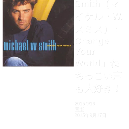
Smith（マ
イケル・W.
スミス） :
Change
Your
World」ね
ちっこい声
も大好き！
2015
9/16
音楽
2015年9月17日