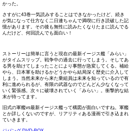
かった。
さすがに43巻一気読みすることはできなかったけど、続き
が気になって仕方なく二日連ちゃんで満喫に行き読破した記
憶があります。その後も無性に読みたくなりたまに読んでる
んだけど、何回読んでも面白い！
ストーリーは簡単に言うと現在の最新イージス艦「みらい」
がタイムスリップ。戦争中の過去に行ってしまう。そしてあ
る男を助けてしまったことにより事態が急変してくる。補給
やら、日本軍を助けるかどうかやら結局深く歴史に介入して
しまう。当然未来から来た乗組員は未来を知っているので有
利に進められるが、有限の武器なのでどんどん少なくなって
いく緊張感。次々に破壊されていく「みらい」。衝撃的な結
末が待ってます。
旧式の軍艦vs最新イージス艦って構図が面白いですね。軍艦
とか詳しくないのですが、リアリティある漫画で引き込まれ
ていきます。
ジパング DVD-BOX