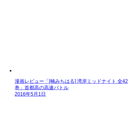
漫画レビュー「[楠みちはる] 湾岸ミッドナイト 全42
巻」首都高の高速バトル
2016年5月1日