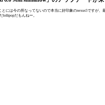
今の所なってないので本当に好印象のnexus5ですが、最新OS
だlollipopだもんねー。