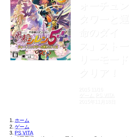
ォーチュン
タワーと運
命のダイ
ス」ストー
リーモード
クリア！
2015
11/16
ゲーム
PS VITA
2015年11月18日
ホーム
ゲーム
PS VITA