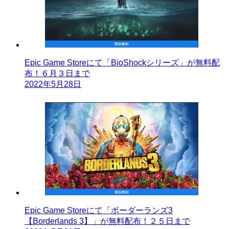
Epic Game Storeにて「BioShockシリーズ」が無料配
布！６月３日まで
2022年5月28日
Epic Game Storeにて「ボーダーランズ3
【Borderlands 3】」が無料配布！２５日まで