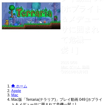
[ホプライト
＆メデュー
サに囲まれ
て危機一
髪！]
2016
6/08
Mac
ゲーム
動画
2016年6月9日
ホーム
Apple
Mac
Mac版「Terraria(テラリア)」プレイ動画 049 [ホプライ
ト＆メデューサに囲まれて危機一髪！]