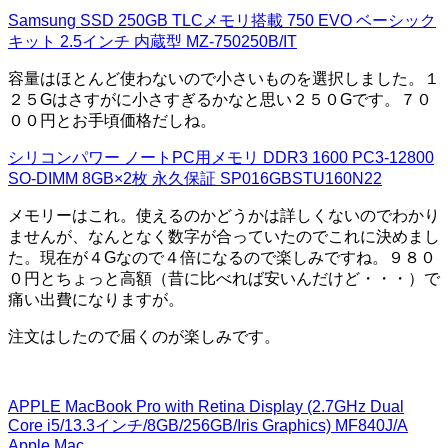
Samsung SSD 250GB TLCメモリ搭載 750 EVO ベーシック
キット 2.5インチ 内蔵型 MZ-750250B/IT
容量はほとんど使わないので小さいものを選択しました。１
２５Gはさすがに小さすぎるかなと思い２５０Gです。７０
００円とお手頃価格だしね。
シリコンパワー ノートPC用メモリ DDR3 1600 PC3-12800
SO-DIMM 8GB×2枚 永久保証 SP016GBSTU160N22
メモリーはこれ。使えるのかどうかは詳しくないのでわかり
ませんが、なんとなく数字が合っていたのでこれに決めまし
た。現在が４Gなので４倍になるので楽しみですね。９８０
０円とちょっと高額（昔に比べれば安いんだけど・・・）で
痛い出費になりますが。
注文はしたので届くのが楽しみです。
APPLE MacBook Pro with Retina Display (2.7GHz Dual
Core i5/13.3インチ/8GB/256GB/Iris Graphics) MF840J/A
Apple
Mac