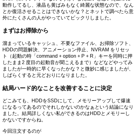
動作してるし、液晶も黄ばみもなく綺麗な状態なので、なん
とか復活させることはできないかな？とネットで調べたら意
外にたくさんの人がやっていてビックリしました。
まずはお掃除から
溜まっているキャッシュ、不要なファイル、お掃除ソフト、
HDDの問題解決、アニメーション停止、NVRAM をリセッ
ト（起動の時「command + option + P + R」キーを同時に押
したまま2 度目の起動音が聞こえるまで）などなどやってみ
ましたが一時的に早くなったかな？と微妙に感じましたが、
しばらくすると元どおりになりました。
結局ハード的なことを改善することに決定
どこみても、HDDをSSDにして、メモリーアップして爆速
になるってあるのでそれしかないのかなぁという結論になり
ました。結局詳しくない私ができるのはHDDとメモリーし
かないですからね。
今回注文するのが