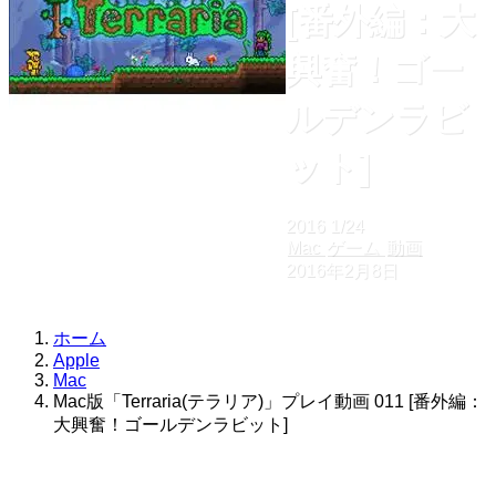
[番外編：大
興奮！ゴー
ルデンラビ
ット]
2016
1/24
Mac
ゲーム
動画
2016年2月8日
ホーム
Apple
Mac
Mac版「Terraria(テラリア)」プレイ動画 011 [番外編：
大興奮！ゴールデンラビット]