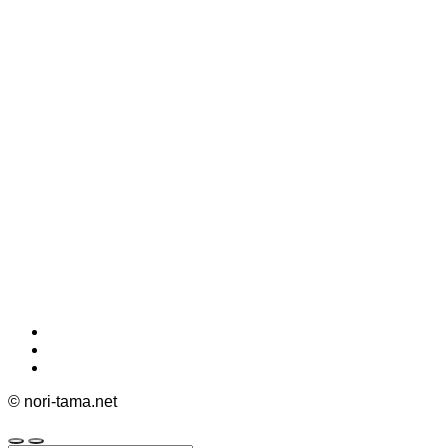
©
nori-tama.net