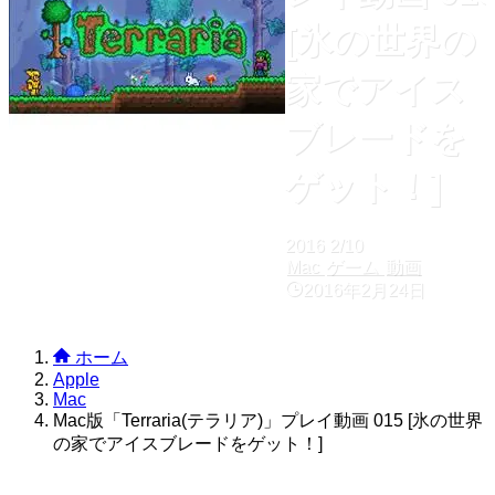
[氷の世界の
家でアイス
ブレードを
ゲット！]
2016
2/10
Mac
ゲーム
動画
2016年2月24日
ホーム
Apple
Mac
Mac版「Terraria(テラリア)」プレイ動画 015 [氷の世界
の家でアイスブレードをゲット！]