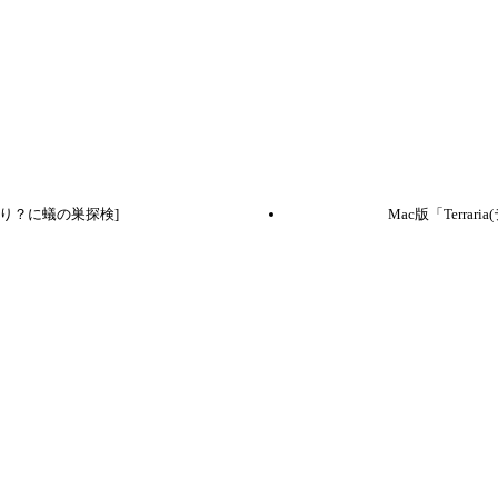
久しぶり？に蟻の巣探検]
Mac版「Terra