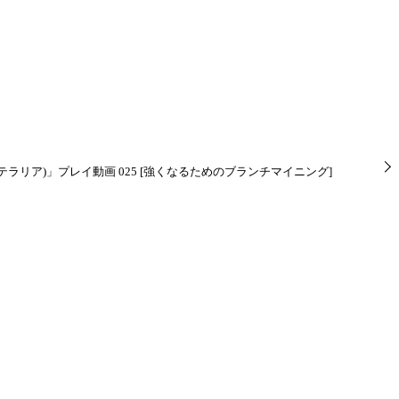
ria(テラリア)」プレイ動画 025 [強くなるためのブランチマイニング]