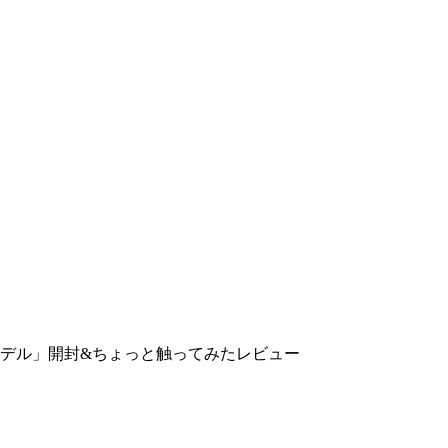
ch ID 搭載モデル」開封&ちょっと触ってみたレビュー