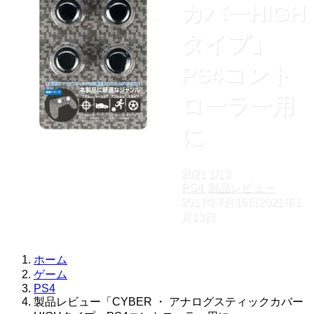
カバーHIGH
タイプ」
PS4コント
ローラー用
に
2021
1/13
PS4
製品レビュー
2017年7月16日
2021年1
月13日
ホーム
ゲーム
PS4
製品レビュー「CYBER ・ アナログスティックカバー