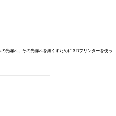
鼻の部分からの光漏れ。その光漏れを無くすために３Dプリンターを使っ