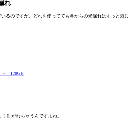
漏れ
 Index、PSVRと持っているのですが、どれを使ってても鼻からの光漏
ト—128GB
しく削がれちゃうんですよね。
。