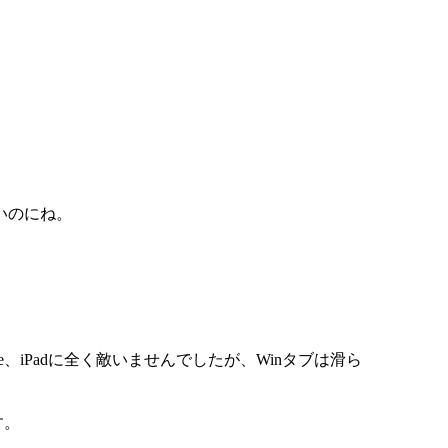
いのにね。
e、iPadに全く敵いませんでしたが、Winタブは滑ら
す。