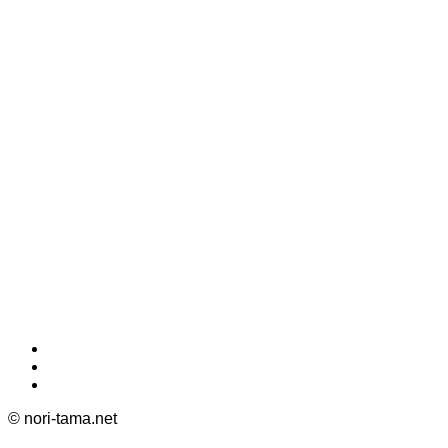
©
nori-tama.net