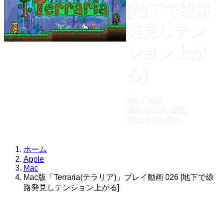
[地下で線路
発見しテン
ション上が
る]
2016
3/22
Mac
ゲーム
動画
2016年3月26日
ホーム
Apple
Mac
Mac版「Terraria(テラリア)」プレイ動画 026 [地下で線
路発見しテンション上がる]