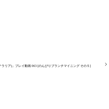
ria(テラリア)」プレイ動画 063 [のんびりブランチマイニング その５]