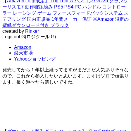
【Amazon.co.jp限定】 Logicool G ハンコン G923d グランツ
ーリスモ7 動作確認済み PS5 PS4 PC ハンドル コントロー
ラー レーシング ゲーム フォースフィードバックシステム ス
テアリング 国内正規品 1年間メーカー保証 ※Amazon限定の
壁紙ダウンロード付き ブラック
created by
Rinker
Logicool G(ロジクール G)
Amazon
楽天市場
Yahooショッピング
発売してから１年以上経ってますがまだまだ人気ありそうな
ので、これから参入したいと思います。まずはソロで頑張り
ます。長く遊べたら嬉しいですね。