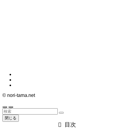
©
nori-tama.net
閉じる
目次